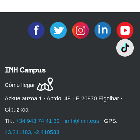
IMH Campus
Cómo llegar
Azkue auzoa 1 · Aptdo. 48 · E-20870 Elgoibar ·
Gipuzkoa
Tlf.:
+34 943 74 41 32
·
imh@imh.eus
· GPS:
43.211483, -2.410533