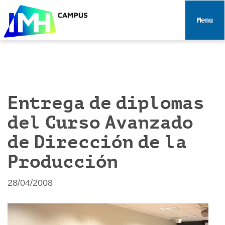
N
a
Toggle 
v
e
g
a
c
i
Entrega de diplomas
ó
del Curso Avanzado
n
de Dirección de la
Producción
28/04/2008