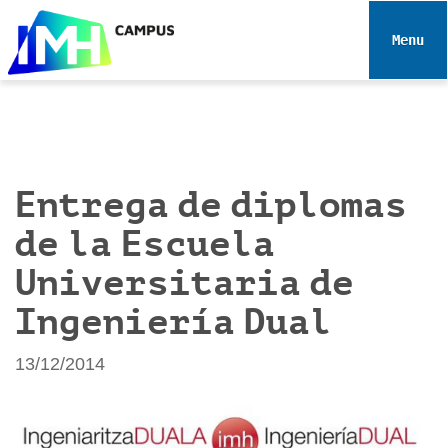
N
a
Toggle 
v
e
g
a
c
i
Entrega de diplomas
ó
de la Escuela
n
Universitaria de
Ingeniería Dual
13/12/2014