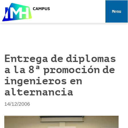
N
a
Toggle 
v
e
g
a
c
i
Entrega de diplomas
ó
a la 8ª promoción de
n
ingenieros en
alternancia
14/12/2006