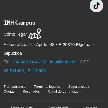
IMH Campus
Cómo llegar
Azkue auzoa 1 · Aptdo. 48 · E-20870 Elgoibar ·
Gipuzkoa
Tlf.:
+34 943 74 41 32
·
imh@imh.eus
· GPS:
43.211483, -2.410533
Transparencia
Términos legales
Sugerencias /
Quejas
Resultados
Canal de denuncias
Mapa del Sitio
Accesibilidad
Contacto