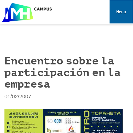
N
a
Toggle 
v
e
g
a
c
i
Encuentro sobre la
ó
participación en la
n
empresa
01/02/2007