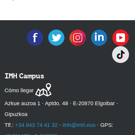
IMH Campus
Cómo llegar
Azkue auzoa 1 · Aptdo. 48 · E-20870 Elgoibar ·
Gipuzkoa
Tlf.:
+34 943 74 41 32
·
imh@imh.eus
· GPS: