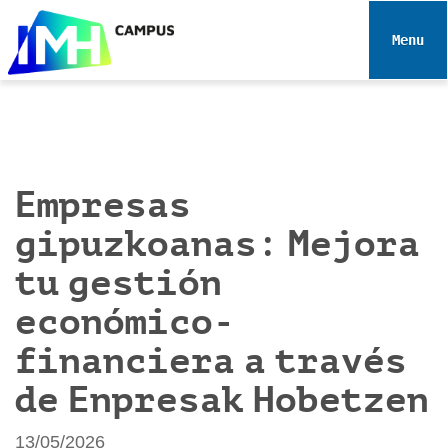
N
a
Toggle 
v
e
g
a
c
i
Empresas
ó
gipuzkoanas: Mejora
n
tu gestión
económico-
financiera a través
de Enpresak Hobetzen
13/05/2026