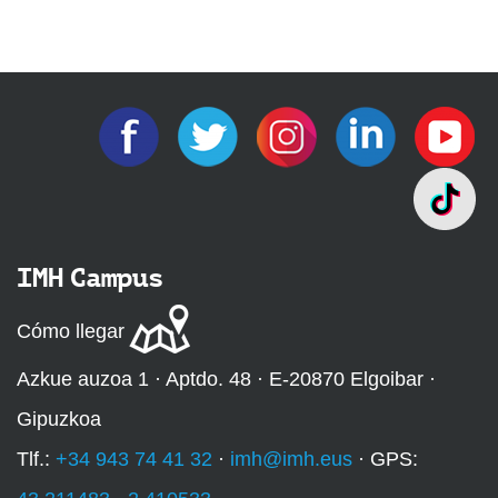
IMH Campus
Cómo llegar
Azkue auzoa 1 · Aptdo. 48 · E-20870 Elgoibar ·
Gipuzkoa
Tlf.:
+34 943 74 41 32
·
imh@imh.eus
· GPS: