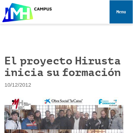
N
a
Toggle 
v
e
g
a
c
i
El proyecto Hirusta
ó
inicia su formación
n
10/12/2012