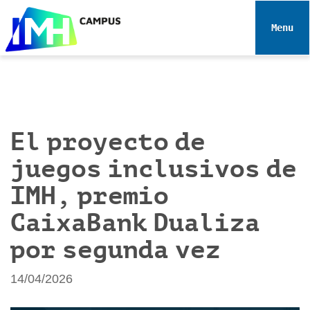
N
a
Toggle 
v
e
g
a
c
i
El proyecto de
ó
juegos inclusivos de
n
IMH, premio
CaixaBank Dualiza
por segunda vez
14/04/2026