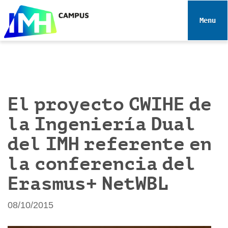
N
a
Toggle 
v
e
g
a
c
i
El proyecto CWIHE de
ó
la Ingeniería Dual
n
del IMH referente en
la conferencia del
Erasmus+ NetWBL
08/10/2015