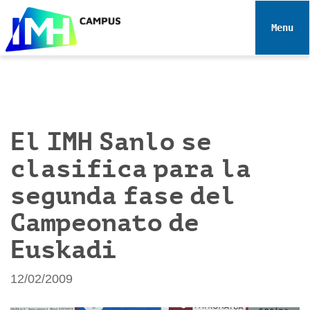
N
a
Toggle 
v
e
g
a
c
i
El IMH Sanlo se
ó
clasifica para la
n
segunda fase del
Campeonato de
Euskadi
12/02/2009