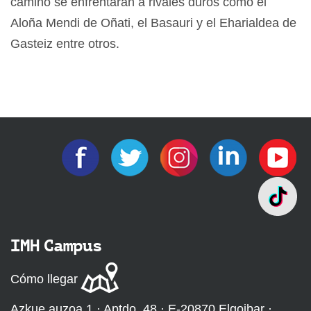
camino se enfrentarán a rivales duros como el
Aloña Mendi de Oñati, el Basauri y el Eharialdea de
Gasteiz entre otros.
IMH Campus
Cómo llegar
Azkue auzoa 1 · Aptdo. 48 · E-20870 Elgoibar ·