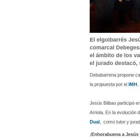
q
u
í
:
El elgoibarrés Jes
comarcal Debegesa
el ámbito de los v
el jurado destacó,
Debabarrena propone cad
la propuesta por el
IMH
.
Jesús Bilbao participó en
Arriola. En la evolució
Dual
, como tutor y jura
¡
Enhorabuena a Jesús