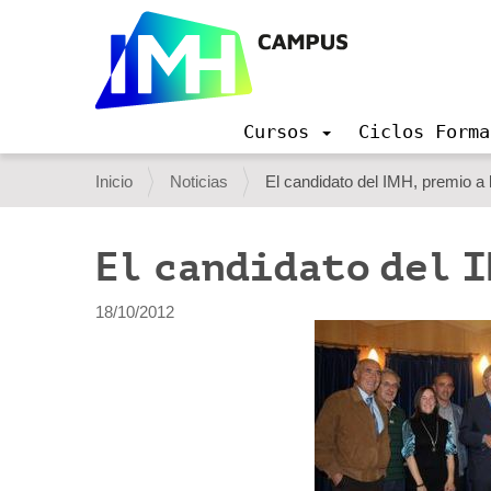
Cursos
Ciclos Forma
N
a
U
Inicio
Noticias
El candidato del IMH, premio a 
v
s
e
g
t
El candidato del I
a
e
c
i
d
18/10/2012
ó
e
n
s
t
á
a