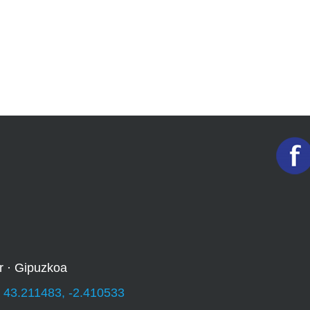
r · Gipuzkoa
:
43.211483, -2.410533