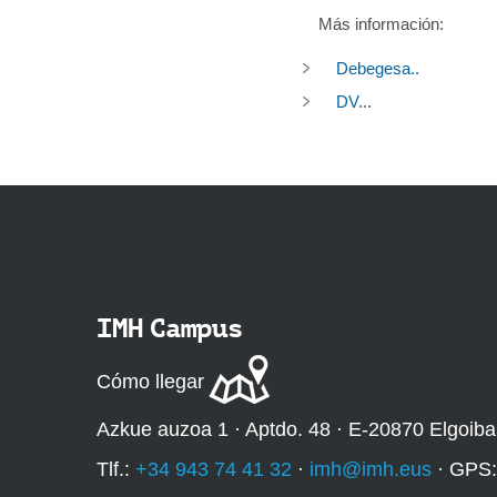
Más información:
Debegesa..
DV
...
IMH Campus
Cómo llegar
Azkue auzoa 1 · Aptdo. 48 · E-20870 Elgoiba
Tlf.:
+34 943 74 41 32
·
imh@imh.eus
· GPS