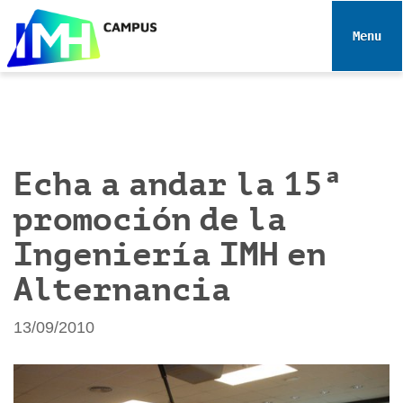
N
a
Toggle 
v
e
g
a
c
i
Echa a andar la 15ª
ó
promoción de la
n
Ingeniería IMH en
Alternancia
13/09/2010