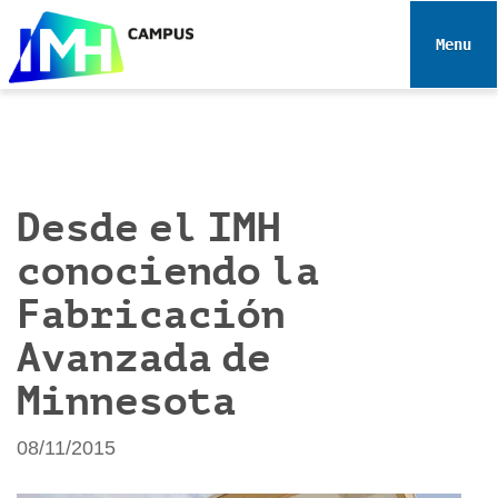
N
a
Toggle 
v
e
g
a
c
i
Desde el IMH
ó
conociendo la
n
Fabricación
Avanzada de
Minnesota
08/11/2015