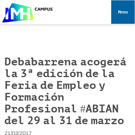
N
a
Toggle 
v
e
g
a
c
i
Debabarrena acogerá
ó
la 3ª edición de la
n
Feria de Empleo y
Formación
Profesional #ABIAN
del 29 al 31 de marzo
21/03/2017