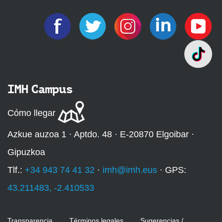
IMH Campus
Cómo llegar
Azkue auzoa 1 · Aptdo. 48 · E-20870 Elgoibar ·
Gipuzkoa
Tlf.:
+34 943 74 41 32
·
imh@imh.eus
· GPS:
43.211483, -2.410533
Transparencia
Términos legales
Sugerencias /