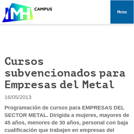
N
a
Toggle 
v
e
g
a
c
i
Cursos
ó
subvencionados para
n
Empresas del Metal
16/05/2013
Programación de cursos para EMPRESAS DEL
SECTOR METAL. Dirigida a mujeres, mayores de
45 años, menores de 30 años, personal con baja
cualificación que trabajen en empresas del