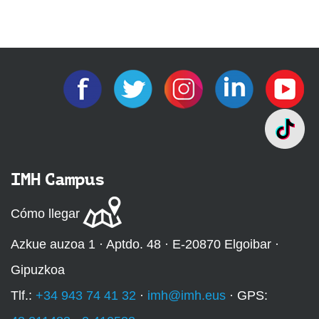
IMH Campus
Cómo llegar
Azkue auzoa 1 · Aptdo. 48 · E-20870 Elgoibar ·
Gipuzkoa
Tlf.:
+34 943 74 41 32
·
imh@imh.eus
· GPS: