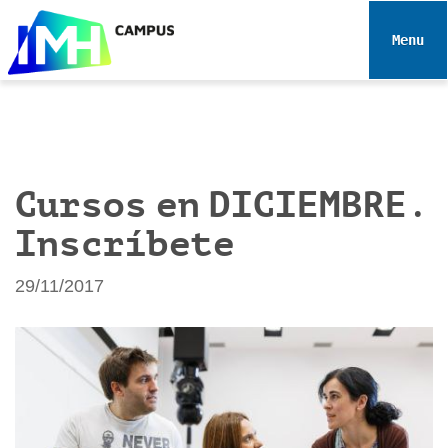
N
a
Toggle 
v
e
g
a
c
i
Cursos en DICIEMBRE.
ó
Inscríbete
n
29/11/2017