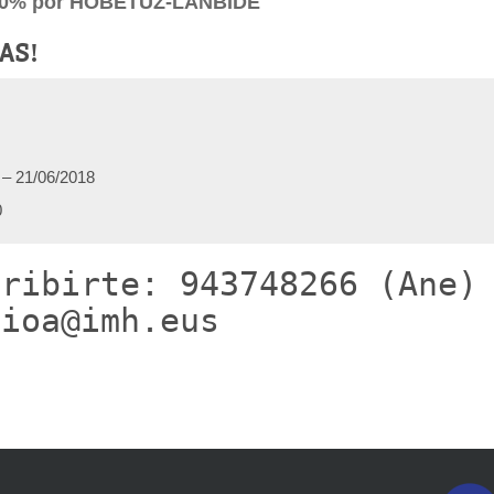
00% por HOBETUZ-LANBIDE
AS!
 – 21/06/2018
0
cribirte: 943748266 (Ane)
zioa@imh.eus