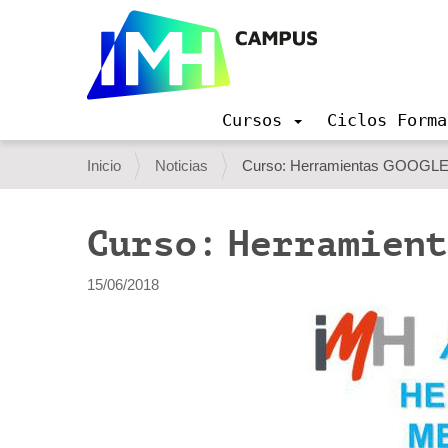
Cursos
Ciclos Forma
N
a
U
Inicio
Noticias
Curso: Herramientas GOOGLE p
v
s
e
g
t
Curso: Herramient
a
e
c
i
d
15/06/2018
ó
e
n
s
t
á
a