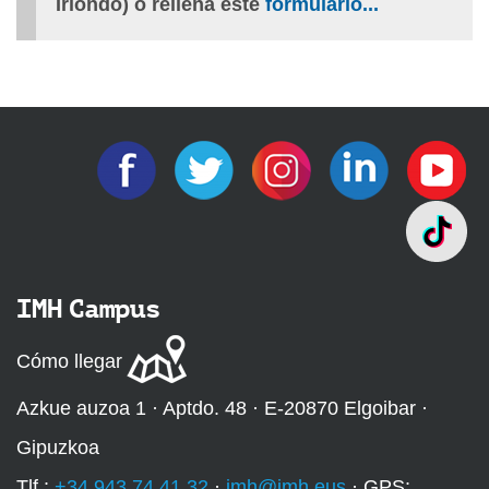
Iriondo) o rellena este
formulario
...
IMH Campus
Cómo llegar
Azkue auzoa 1 · Aptdo. 48 · E-20870 Elgoibar ·
Gipuzkoa
Tlf.:
+34 943 74 41 32
·
imh@imh.eus
· GPS: