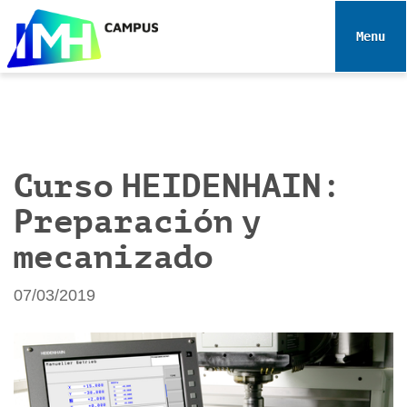
N
a
Toggle 
v
e
g
a
c
i
Curso HEIDENHAIN:
ó
Preparación y
n
mecanizado
07/03/2019