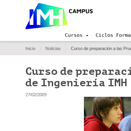
Cursos
Ciclos Forma
N
a
U
Inicio
Noticias
Curso de preparación a las Pru
v
s
e
g
t
Curso de preparaci
a
e
c
de Ingeniería IMH
i
d
ó
e
n
27/02/2009
s
t
á
a