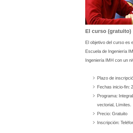
q
u
í
El curso (gratuito) 
:
El objetivo del curso es
Escuela de Ingeniería IM
Ingeniería IMH con un n
Plazo de inscripci
Fechas inicio-fin:
Programa: Integra
vectorial, Límites.
Precio: Gratuito
Inscripción: Teléf