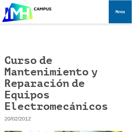
N
a
Toggle 
v
e
g
a
c
i
Curso de
ó
Mantenimiento y
n
Reparación de
Equipos
Electromecánicos
20/02/2012