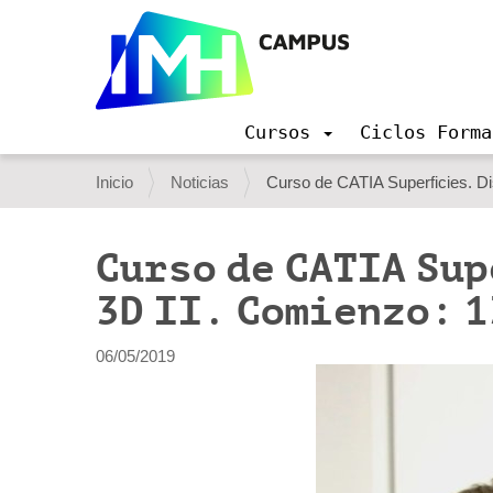
Cursos
Ciclos Forma
N
a
U
Inicio
Noticias
Curso de CATIA Superficies. D
v
s
e
g
t
Curso de CATIA Su
a
e
c
3D II. Comienzo: 1
i
d
ó
e
n
06/05/2019
s
t
á
a