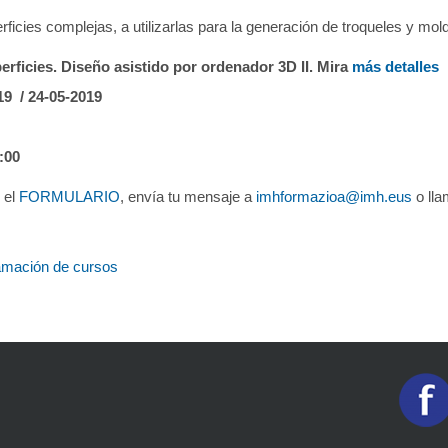
ficies complejas, a utilizarlas para la generación de troqueles y mold
rficies. Diseño asistido por ordenador 3D II. Mira
más detalles
19 / 24-05-2019
:00
n el
FORMULARIO
, envía tu mensaje a
imhformazioa@imh.eus
o lla
amación de cursos