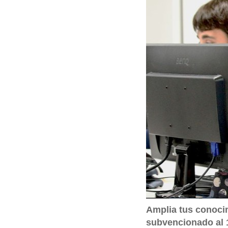
q
u
í
:
Amplia tus conocim
subvencionado al 