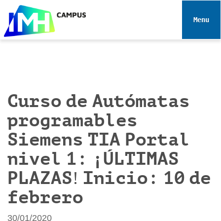
N
a
Toggle 
v
e
g
a
c
i
Curso de Autómatas
ó
programables
n
Siemens TIA Portal
nivel 1: ¡ÚLTIMAS
PLAZAS! Inicio: 10 de
febrero
30/01/2020