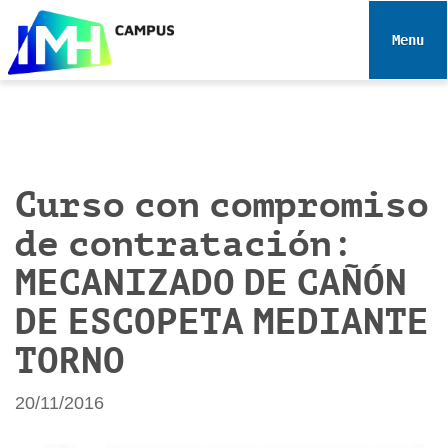
N
a
Toggle 
v
e
g
a
c
i
Curso con compromiso
ó
de contratación:
n
MECANIZADO DE CAÑÓN
DE ESCOPETA MEDIANTE
TORNO
20/11/2016