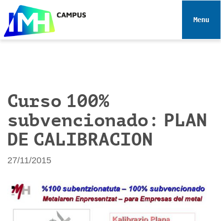
N
a
Toggle 
v
e
g
a
c
i
Curso 100%
ó
subvencionado: PLAN
n
DE CALIBRACION
27/11/2015