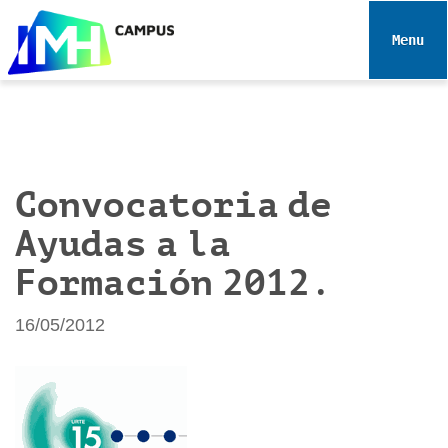
N
a
Toggle 
v
e
g
a
c
i
Convocatoria de
ó
Ayudas a la
n
Formación 2012.
16/05/2012