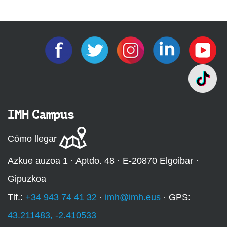
IMH Campus
Cómo llegar
Azkue auzoa 1 · Aptdo. 48 · E-20870 Elgoibar ·
Gipuzkoa
Tlf.:
+34 943 74 41 32
·
imh@imh.eus
· GPS:
43.211483, -2.410533