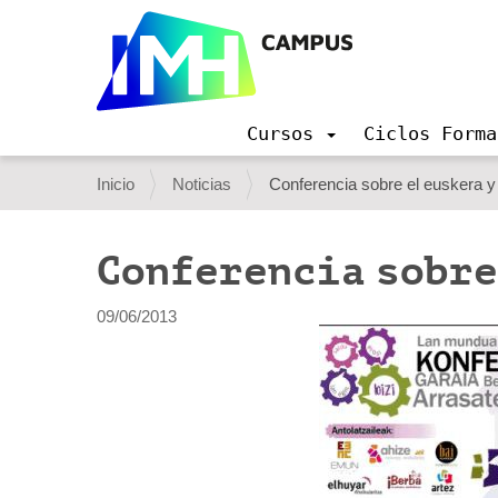
Cursos
Ciclos Forma
N
a
U
Inicio
Noticias
Conferencia sobre el euskera y
v
s
e
g
t
Conferencia sobre
a
e
c
i
d
09/06/2013
ó
e
n
s
t
á
a