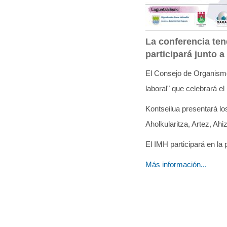
q
u
í
La conferencia ten
participará junto 
:
El Consejo de Organismo
laboral" que celebrará el
Kontseilua presentará los
Aholkularitza, Artez, Ahi
El IMH participará en la
Más información...