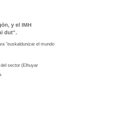
gón, y el IMH
i dut".
ara "euskaldunizar el mundo
 del sector (Elhuyar
a.