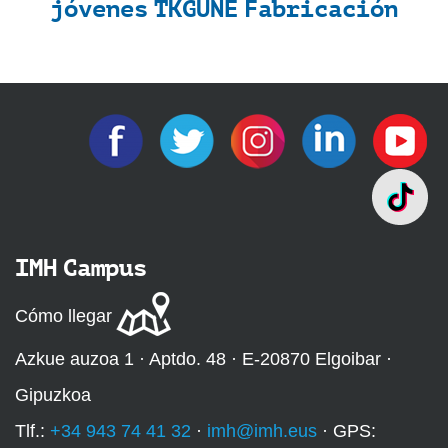
jóvenes TKGUNE Fabricación
IMH Campus
Cómo llegar
Azkue auzoa 1 · Aptdo. 48 · E-20870 Elgoibar ·
Gipuzkoa
Tlf.:
+34 943 74 41 32
·
imh@imh.eus
· GPS: