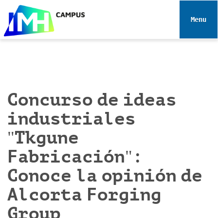
N
a
Toggle 
v
e
g
a
c
i
Concurso de ideas
ó
industriales
n
"Tkgune
Fabricación":
Conoce la opinión de
Alcorta Forging
Group