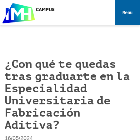
N
a
Toggle 
v
e
g
a
c
i
¿Con qué te quedas
ó
tras graduarte en la
n
Especialidad
Universitaria de
Fabricación
Aditiva?
16/05/2024