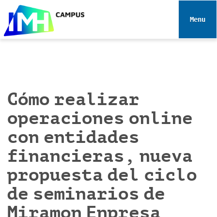
N
a
Toggle 
v
e
g
a
c
i
Cómo realizar
ó
operaciones online
n
con entidades
financieras, nueva
propuesta del ciclo
de seminarios de
Miramon Enpresa