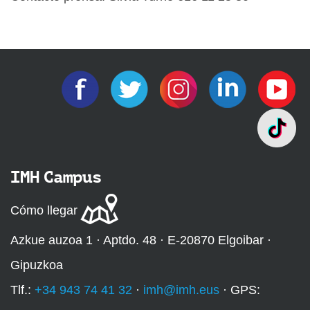
IMH Campus
Cómo llegar
Azkue auzoa 1 · Aptdo. 48 · E-20870 Elgoibar ·
Gipuzkoa
Tlf.:
+34 943 74 41 32
·
imh@imh.eus
· GPS: