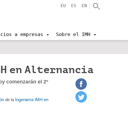
EU
ES
EN
icios a empresas
Sobre el IMH
MH en Alternancia
hoy comenzarán el 2º
ón
de la
Ingeniería IMH en