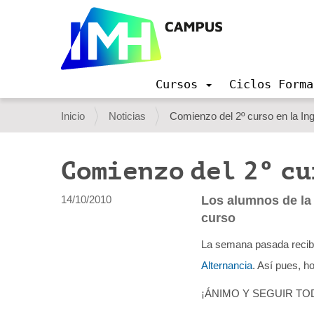
Cursos
Ciclos Forma
N
a
U
Inicio
Noticias
Comienzo del 2º curso en la In
v
s
e
g
t
Comienzo del 2º cu
a
e
c
i
d
14/10/2010
Los alumnos de la 
ó
curso
e
n
s
La semana pasada recibi
t
Alternancia
. Así pues, h
á
¡ÁNIMO Y SEGUIR TOD
a