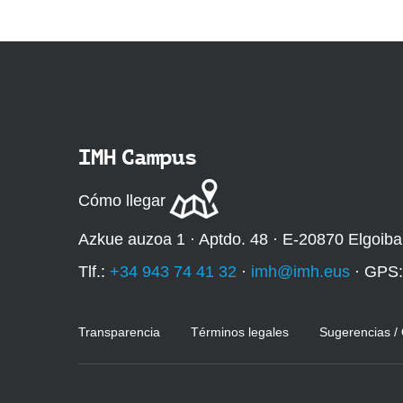
q
u
í
:
IMH Campus
Cómo llegar
Azkue auzoa 1 · Aptdo. 48 · E-20870 Elgoiba
Tlf.:
+34 943 74 41 32
·
imh@imh.eus
· GPS
Transparencia
Términos legales
Sugerencias /