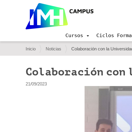
Cursos
Ciclos Forma
N
a
U
Inicio
Noticias
Colaboración con la Universid
v
s
e
g
t
Colaboración con 
a
e
c
i
d
21/09/2023
ó
e
n
s
t
á
a