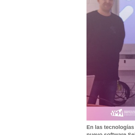
q
u
í
:
En las tecnologías
nuevo software Se