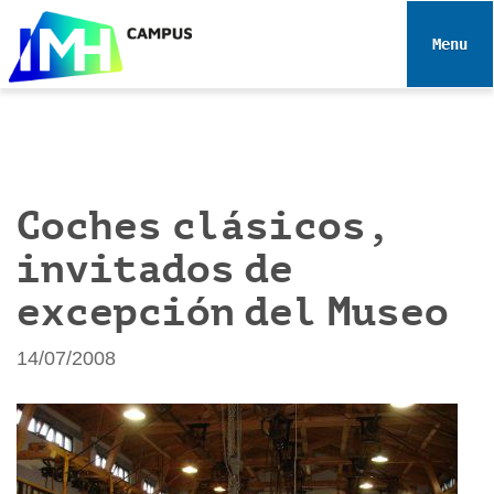
N
a
Toggle 
v
e
g
a
c
i
Coches clásicos,
ó
invitados de
n
excepción del Museo
14/07/2008