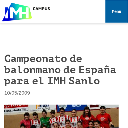
N
a
Toggle 
v
e
g
a
c
i
Campeonato de
ó
balonmano de España
n
para el IMH Sanlo
10/05/2009