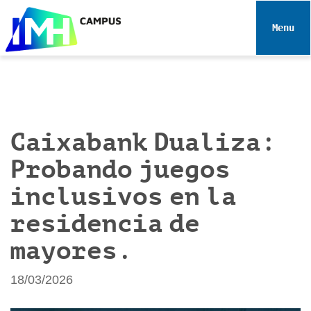
N
a
Toggle 
v
e
g
a
c
i
Caixabank Dualiza:
ó
Probando juegos
n
inclusivos en la
residencia de
mayores.
18/03/2026