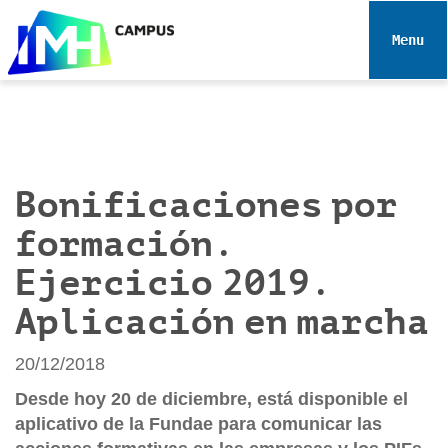
N
a
Toggle 
v
e
g
a
c
i
Bonificaciones por
ó
formación.
n
Ejercicio 2019.
Aplicación en marcha
20/12/2018
Desde hoy 20 de diciembre, está disponible el
aplicativo de la Fundae para comunicar las