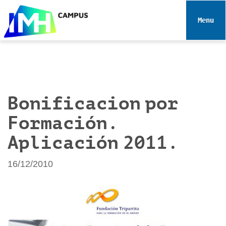
N
a
Toggle 
v
e
g
a
c
i
Bonificacion por
ó
Formación.
n
Aplicación 2011.
16/12/2010