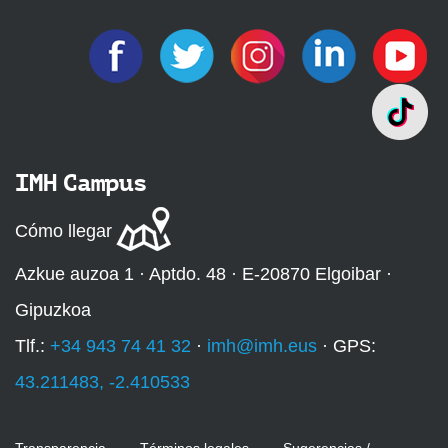
IMH Campus
Cómo llegar
Azkue auzoa 1 · Aptdo. 48 · E-20870 Elgoibar ·
Gipuzkoa
Tlf.:
+34 943 74 41 32
·
imh@imh.eus
· GPS:
43.211483, -2.410533