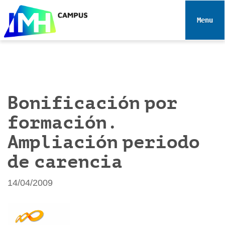
N
a
Toggle 
v
e
g
a
c
i
Bonificación por
ó
formación.
n
Ampliación periodo
de carencia
14/04/2009