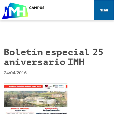
N
a
Toggle 
v
e
g
a
c
i
Boletín especial 25
ó
aniversario IMH
n
24/04/2016