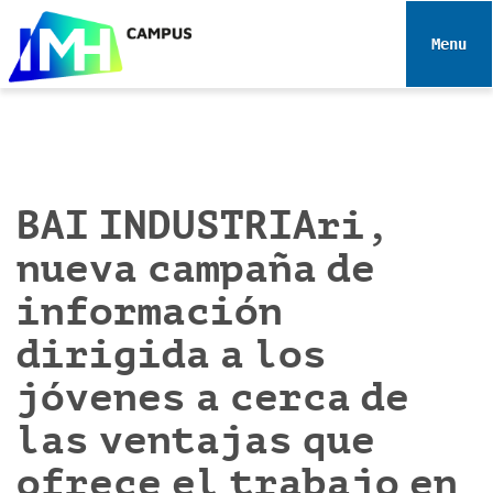
N
a
Toggle 
v
e
g
a
c
i
BAI INDUSTRIAri,
ó
nueva campaña de
n
información
dirigida a los
jóvenes a cerca de
las ventajas que
ofrece el trabajo en