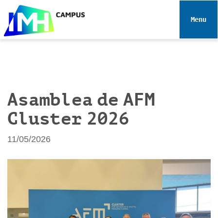
N
a
Toggle 
v
e
g
a
c
i
Asamblea de AFM
ó
Cluster 2026
n
11/05/2026