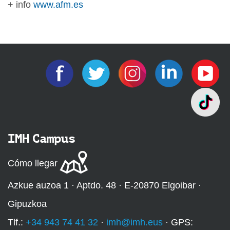
+ info
www.afm.es
IMH Campus
Cómo llegar
Azkue auzoa 1 · Aptdo. 48 · E-20870 Elgoibar ·
Gipuzkoa
Tlf.:
+34 943 74 41 32
·
imh@imh.eus
· GPS: