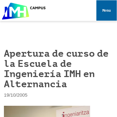
N
a
Toggle 
v
e
g
a
c
i
Apertura de curso de
ó
la Escuela de
n
Ingeniería IMH en
Alternancia
19/10/2005