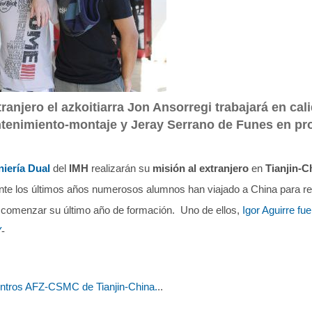
tranjero el azkoitiarra Jon Ansorregi trabajará en ca
tenimiento-montaje y Jeray Serrano de Funes en pr
niería Dual
del
IMH
realizarán su
misión al extranjero
en
Tianjin-C
nte los últimos años numerosos alumnos han viajado a China para real
e comenzar su último año de formación. Uno de ellos,
Igor Aguirre fu
Y
-
entros AFZ-CSMC de Tianjin-China.
..