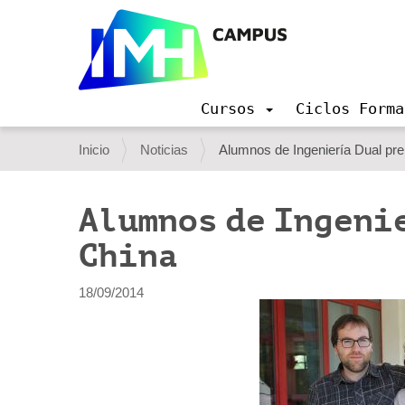
Cursos
Ciclos Forma
N
a
U
Inicio
Noticias
Alumnos de Ingeniería Dual prep
v
s
e
g
t
Alumnos de Ingeni
a
e
c
China
i
d
ó
e
n
18/09/2014
s
t
á
a