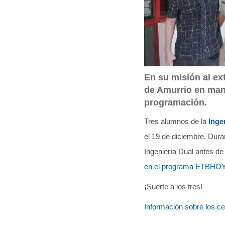
q
u
í
:
En su misión al ex
de Amurrio en man
programación.
Tres alumnos de la
Inge
el 19 de diciembre. Dura
Ingeniería Dual antes d
en el programa ETBHO
¡Suerte a los tres!
Información sobre los c