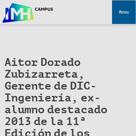
N
a
Toggle 
v
e
g
a
c
i
Aitor Dorado
ó
Zubizarreta,
n
Gerente de DIC-
Ingeniería, ex-
alumno destacado
2013 de la 11ª
Edición de los