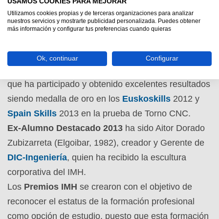
USAMOS COOKIES PARA MEJORAR
Como premio ha recibido una placa del
Utilizamos cookies propias y de terceras organizaciones para analizar
nuestros servicios y mostrarte publicidad personalizada. Puedes obtener
Ayuntamiento de Elgoibar y una beca para realizar
más información y configurar tus preferencias cuando quieras
un curso especial de formación continua del IMH.
Este año el IMH ha decidido hacer una mención
Ok, continuar
Configurar
especial a Iñaki Hernandez Agirre, alumno del IMH
que ha participado y obtenido excelentes resultados
siendo medalla de oro en los
Euskoskills
2012 y
Spain Skills
2013 en la prueba de Torno CNC.
Ex-Alumno Destacado 2013
ha sido Aitor Dorado
Zubizarreta (Elgoibar, 1982), creador y Gerente de
DIC-Ingeniería
, quien ha recibido la escultura
corporativa del IMH.
Los
Premios IMH
se crearon con el objetivo de
reconocer el estatus de la formación profesional
como opción de estudio, puesto que esta formación