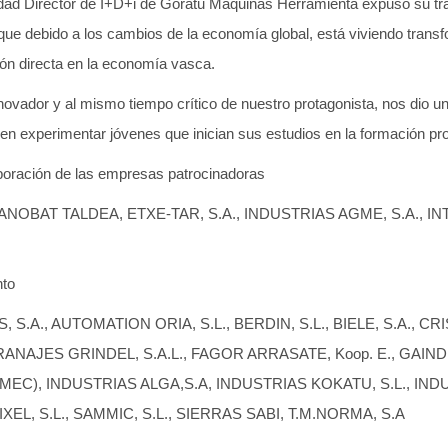
alidad Director de I+D+i de Goratu Máquinas Herramienta expuso su tra
 que debido a los cambios de la economía global, está viviendo tran
ión directa en la economía vasca.
nnovador y al mismo tiempo crítico de nuestro protagonista, nos dio u
en experimentar jóvenes que inician sus estudios en la formación pro
boración de las empresas patrocinadoras
ANOBAT TALDEA, ETXE-TAR, S.A., INDUSTRIAS AGME, S.A., IN
nto
.A., AUTOMATION ORIA, S.L., BERDIN, S.L., BIELE, S.A., CRI
RANAJES GRINDEL, S.A.L., FAGOR ARRASATE, Koop. E., GAIN
EMEC), INDUSTRIAS ALGA,S.A, INDUSTRIAS KOKATU, S.L., INDU
IXEL, S.L., SAMMIC, S.L., SIERRAS SABI, T.M.NORMA, S.A