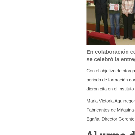
q
u
í
:
En colaboración co
se celebró la entr
Con el objetivo de otor
periodo de formación com
dieron cita en el Institu
Maria Victoria Aguirrego
Fabricantes de Máquina
Egaña, Director Gerente 