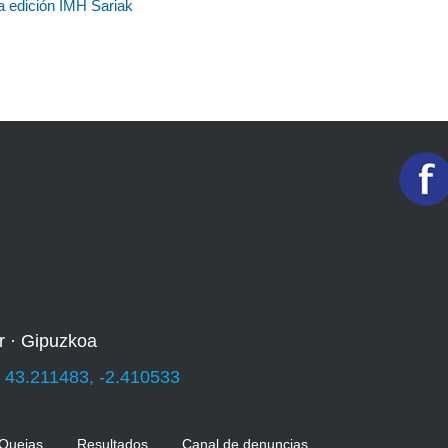
a edición IMH Sariak
r · Gipuzkoa
:
43.211483, -2.410533
 Quejas
Resultados
Canal de denuncias