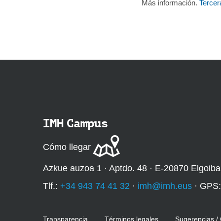
Más información.
Tercer
IMH Campus
Cómo llegar
Azkue auzoa 1 · Aptdo. 48 · E-20870 Elgoiba
Tlf.:
+34 943 74 41 32
·
imh@imh.eus
· GPS
Transparencia
Términos legales
Sugerencias /