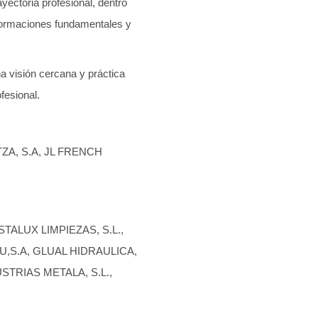
yectoria profesional, dentro
sformaciones fundamentales y
na visión cercana y práctica
fesional.
TZA, S.A, JL FRENCH
STALUX LIMPIEZAS, S.L.,
DU,S.A, GLUAL HIDRAULICA,
STRIAS METALA, S.L.,