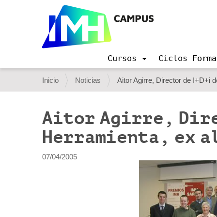
Cursos
Ciclos Forma
N
a
U
Inicio
Noticias
Aitor Agirre, Director de I+D+
v
s
e
g
t
Aitor Agirre, Dir
a
e
c
Herramienta, ex a
i
d
ó
e
n
07/04/2005
s
t
á
a