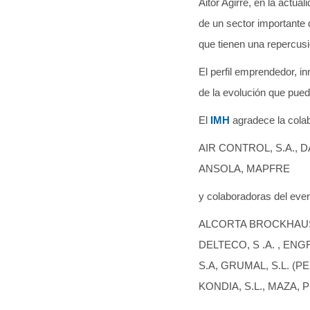
Aitor Agirre, en la actu
de un sector importante
que tienen una repercus
El perfil emprendedor, i
de la evolución que pued
El
IMH
agradece la cola
AIR CONTROL, S.A., D
ANSOLA, MAPFRE
y colaboradoras del eve
ALCORTA BROCKHAUS, S
DELTECO, S .A. , ENG
S.A, GRUMAL, S.L. (P
KONDIA, S.L., MAZA, P