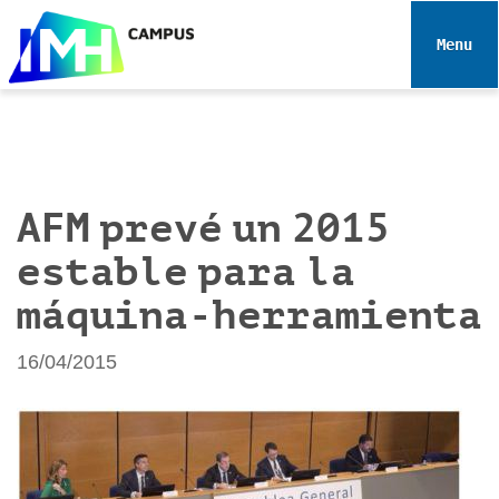
N
a
Toggle 
v
e
g
a
c
i
AFM prevé un 2015
ó
estable para la
n
máquina-herramienta
16/04/2015