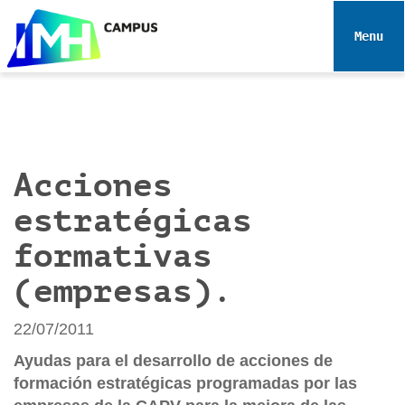
N
a
Toggle 
v
e
g
a
c
i
Acciones
ó
estratégicas
n
formativas
(empresas).
22/07/2011
Ayudas para el desarrollo de acciones de
formación estratégicas programadas por las