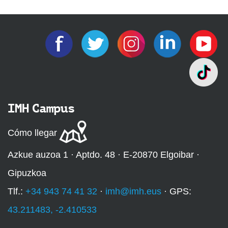
IMH Campus
Cómo llegar
Azkue auzoa 1 · Aptdo. 48 · E-20870 Elgoibar ·
Gipuzkoa
Tlf.:
+34 943 74 41 32
·
imh@imh.eus
· GPS:
43.211483, -2.410533