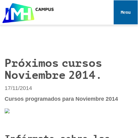
N
a
Toggle 
v
e
g
a
c
i
Próximos cursos
ó
Noviembre 2014.
n
17/11/2014
Cursos programados para Noviembre 2014