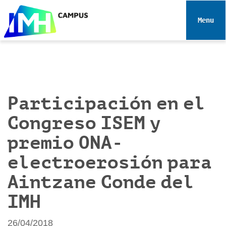
N
a
Toggle 
v
e
g
a
c
i
Participación en el
ó
Congreso ISEM y
n
premio ONA-
electroerosión para
Aintzane Conde del
IMH
26/04/2018