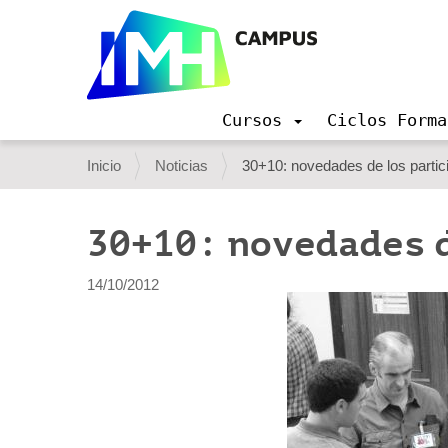
Cursos
Ciclos Forma
N
a
U
Inicio
Noticias
30+10: novedades de los partic
v
s
e
g
t
30+10: novedades 
a
e
c
i
d
14/10/2012
ó
e
n
s
t
á
a