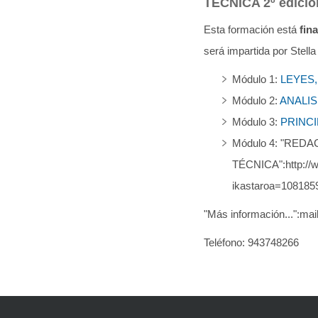
TECNICA 2º edición
q
Esta formación está
fin
u
será impartida por Stell
í
:
Módulo 1:
LEYES
Módulo 2:
ANALIS
Módulo 3:
PRINC
Módulo 4: "RE
TÉCNICA":http://w
ikastaroa=108185
"Más información...":ma
Teléfono: 943748266