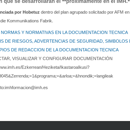
 que se desarrollarán el **próximamente en el IMH.*
anciada por Hobetuz
dentro del plan agrupado solicitado por AFM en
a die Kommunikations Fabrik.
, NORMAS Y NORMATIVAS EN LA DOCUMENTACION TECNICA
IS DE RIESGOS, ADVERTENCIAS DE SEGURIDAD, SIMBOLOS
IPIOS DE REDACCION DE LA DOCUMENTACION TECNICA
DACTAR, VISUALIZAR Y CONFIGURAR DOCUMENTACIÓN
ww.imh.es/Ezkerrean/Heziketa/IkastaroaIkusi?
9045&Zerrenda;=1&programa;=&arloa;=&hnondik;=langileak
ilto:imhformacion@imh.es