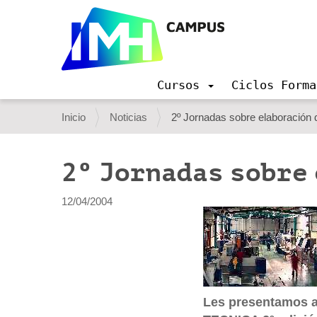
Cursos
Ciclos Forma
N
a
U
Inicio
Noticias
2º Jornadas sobre elaboración
v
s
e
g
t
2º Jornadas sobre
a
e
c
i
d
12/04/2004
ó
e
n
s
t
á
Les presentamos 
a