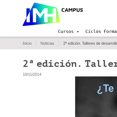
Cursos
Ciclos Forma
N
a
U
Inicio
Noticias
2ª edición. Talleres de desarrol
v
s
e
g
t
2ª edición. Talle
a
e
c
i
d
10/11/2014
ó
e
n
s
t
á
a