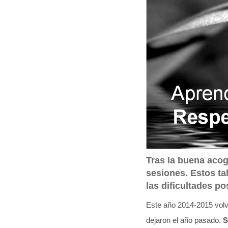
q
u
í
:
Tras la buena aco
sesiones. Estos ta
las dificultades po
Este año 2014-2015 vol
dejaron el año pasado.
S