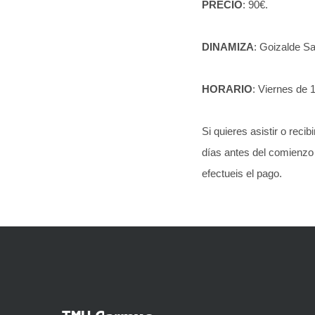
PRECIO
: 90€.
DINAMIZA
: Goizalde S
HORARIO
: Viernes de 
Si quieres asistir o rec
días antes del comienzo 
efectueis el pago.