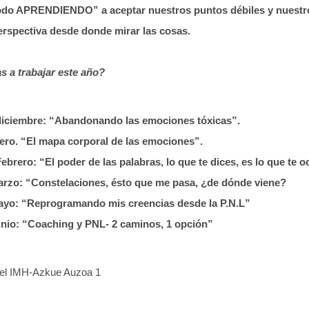
todo APRENDIENDO” a aceptar nuestros puntos débiles y nuestro
rspectiva desde donde mirar las cosas.
s a trabajar este año?
3 diciembre: “Abandonando las emociones tóxicas”.
nero. “El mapa corporal de las emociones”.
Febrero: “El poder de las palabras, lo que te dices, es lo que te o
 Marzo: “Constelaciones, ésto que me pasa, ¿de dónde viene?
 Mayo: “Reprogramando mis creencias desde la P.N.L”
Junio: “Coaching y PNL- 2 caminos, 1 opción”
 del IMH-Azkue Auzoa 1